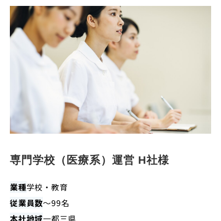
専門学校（医療系）運営 H社様
業種
学校・教育
従業員数
～99名
本社地域
一都三県