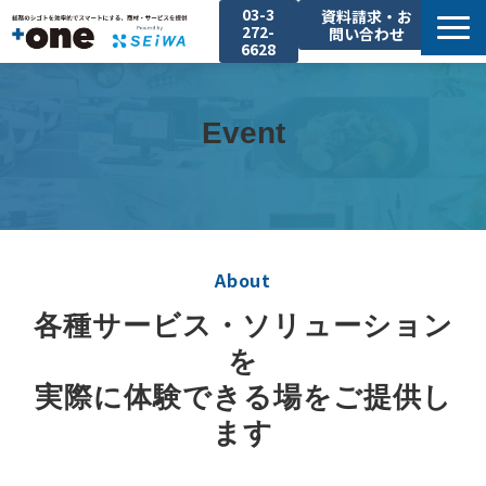
03-3
資料請求・お
272-
問い合わせ
6628
About
Service
Event
Solution
Event
Case-Study
Company
About
各種サービス・ソリューション
を
実際に体験できる場をご提供し
ます