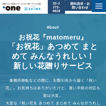
03-3
資料請求・お
272-
問い合わせ
6628
About
About
Service
Solution
お祝花『matomeru』
Event
「お祝花」あつめて まと
Case-Study
めて みんなうれしい！
Company
新しい花贈りサービス
事務所移転などの際に、お取引先から届く「祝い
花」。お気持ちはありがいたけど、貰い手側の対応も
実は大変。
大変な「祝い花を あつめて まとめて みんながうれし