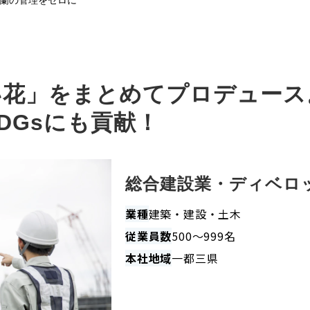
蘭の管理をゼロに
い花」をまとめてプロデュース
DGsにも貢献！
総合建設業・ディベロッ
業種
建築・建設・土木
従業員数
500～999名
本社地域
一都三県